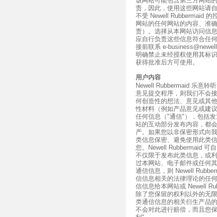
该网站可能包含第三方网站
责，因此，使用这些网站请
不受 Newell Rubbermaid
网站的任何网站的内容、准
责）。选择从本网站访问信
应自行负责这些信息符合任
接前联系 e-business@newel
明确禁止未经授权使用其标
获得批准后方可使用。
用户内容
Newell Rubbermai
意见提交程序，则我们不会
何创造性的想法、意见或其
性材料（例如产品意见或建
任何信息（"通信"），包括发送电子
站的互动部分发布内容，都会被认为并
产。如果您以非保密形式向
类信息保密、避免使用此类
您。Newell Rubberm
不仅限于发布此类信息，或
过本网站、电子邮件或任何
通信信息，则 Newell Ru
信信息相关的法律理论的任
信信息给本网站或 Newell Rubb
除了您保留的权利以外的无
类通信信息的相关衍生产品
不会对此进行赔偿，而且您保