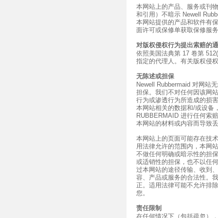
本网站上的产品、服务或刊
和引用）不暗示 Newell R
本网站提供的产品和软件有
面许可或保修单获取保修服
对版权侵权行为提出索赔的
依照美国法典第 17 卷第 51
指定的代理人。有关版权侵
无陈述或担保
Newell Rubbermai
担保。我们不对任何因该网站或 N
行为或渗透行为所造成的损
本网站相关的数据和/或设备，
RUBBERMAID 进行任
本网站的材料或内容而导致
本网站上的页面可能存在技
用法律允许的范围内，本网站的现状
不做任何明确或暗示性的担
或适销性的担保，也不以任
过本网站的途径传输、收到
容、产品或服务的合法性。
正。适用法律可能不允许排
您。
责任限制
在任何情况下（包括疏忽），NE