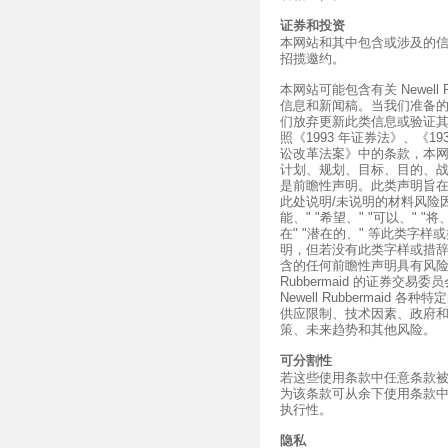
证券和投资
本网站和其中包含或涉及的
招揽邀约。
本网站可能包含有关 Newell Rub
信息和新闻稿。当我们准备
们放弃更新此类信息或验证
照《1993 年证券法》、《19
讼改革法案》中的条款，本
计划、规划、目标、目的、
是前瞻性声明。此类声明旨在
此处说明/未说明的材料风险因素。
能、" "希望、" "可以、" "将、
在" "潜在的、" 等此类字
明，但若没有此类字样或措
含的任何前瞻性声明具有风险和
Rubbermaid 的证券交
Newell Rubbermai
供应限制、技术因素、政府和规范行
策、未来趋势和其他风险。
可分割性
若这些使用条款中任意条款
为该条款可从余下使用条款
执行性。
隐私