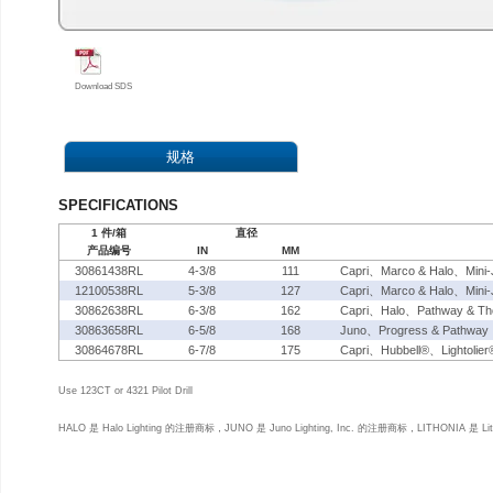
Download SDS
规格
SPECIFICATIONS
1 件/箱
直径
产品编号
IN
MM
30861438RL
4-3/8
111
Capri、Marco & Halo、Mini-
12100538RL
5-3/8
127
Capri、Marco & Halo、Mini-J
30862638RL
6-3/8
162
Capri、Halo、Pathway & T
30863658RL
6-5/8
168
Juno、Progress & Pathway
30864678RL
6-7/8
175
Capri、Hubbell®、Lightolie
Use 123CT or 4321 Pilot Drill
HALO 是 Halo Lighting 的注册商标，JUNO 是 Juno Lighting, Inc. 的注册商标，LITHONIA 是 Lit