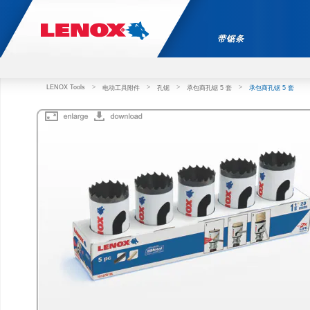
带锯条
LENOX Tools
>
>
>
>
电动工具附件
孔锯
承包商孔锯 5 套
承包商孔锯 5 套