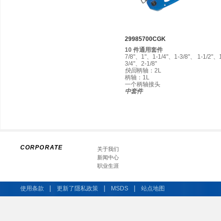
29985700CGK
10 件通用套件
7/8"、1"、1-1/4"、1-3/8"、 1-1/2"、
3/4"、2-1/8"
快回
柄轴：2L
柄轴：1L
一个柄轴接头
中套件
CORPORATE
关于我们
新闻中心
职业生涯
|
|
|
使用条款
更新了隱私政策
MSDS
站点地图