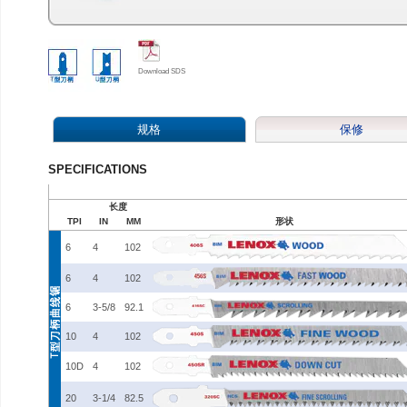
Download SDS
规格
保修
SPECIFICATIONS
长度
TPI
IN
MM
形状
6
4
102
6
4
102
6
3-5/8
92.1
10
4
102
10D
4
102
20
3-1/4
82.5