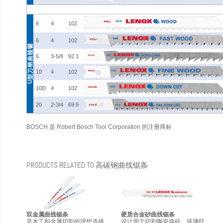
6
4
102
6
4
102
6
3-5/8
92.1
10
4
102
10D
4
102
20
2-3/4
69.9
BOSCH 是 Robert Bosch Tool Corporation 的注册商标
PRODUCTS RELATED TO 高碳钢曲线锯条
双金属曲线锯条
硬质合金砂曲线锯条
是木工和金属切割的理想选择
设计用于切割陶瓷墙砖、玻璃纤