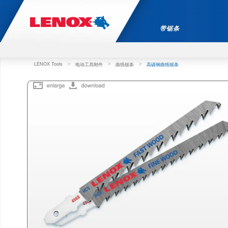
带锯条
LENOX Tools
>
>
>
电动工具附件
曲线锯条
高碳钢曲线锯条