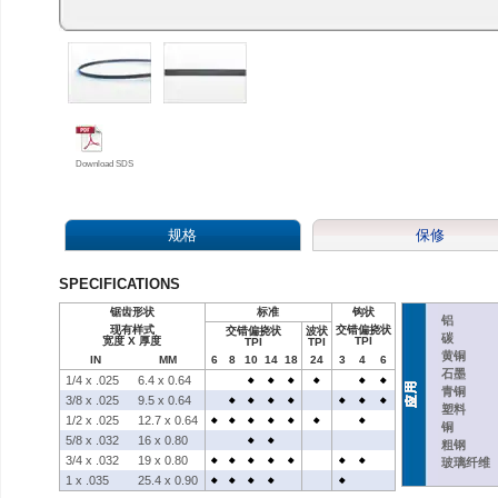
Download SDS
规格
保修
SPECIFICATIONS
锯齿形状
标准
钩状
铝
现有样式
交错偏挠状
交错偏挠状
波状
碳
宽度 X 厚度
TPI
TPI
TPI
黄铜
IN
MM
6
8
10
14
18
24
3
4
6
石墨
1/4 x .025
6.4 x 0.64
青铜
3/8 x .025
9.5 x 0.64
塑料
1/2 x .025
12.7 x 0.64
铜
5/8 x .032
16 x 0.80
粗钢
3/4 x .032
19 x 0.80
玻璃纤维
1 x .035
25.4 x 0.90