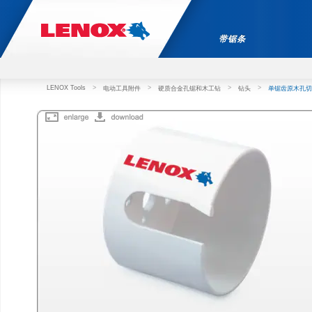
带锯条
LENOX Tools
>
>
>
>
电动工具附件
硬质合金孔锯和木工钻
钻头
单锯齿原木孔切