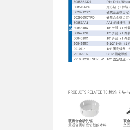
30853B4321
Pilot Drill (25/pa
3085156PD
定心钻（1 件装
30297123CT
硬质合金镶齿定心
3029865CTPD
硬质合金镶齿定心
30857AA1
AA1 柄轴接头（
3084818X
18" 外延（1 件
3084712X
12" 外延（1 件
3084310X
10" 外延（1 件
3084655X
5-1/2" 外延（1
2910114
1/4" 固定螺丝 - 
29102516
5/16" 固定螺丝 
2910312SETSCREW
1/2" 固定螺丝 - 
PRODUCTS RELATED TO 标准卡
硬质合金砂孔锯
双
最适合需研磨切割的木料
坚固