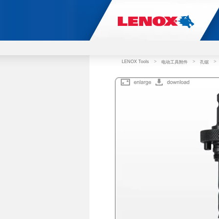
LENOX Tools
>
>
>
电动工具附件
孔锯