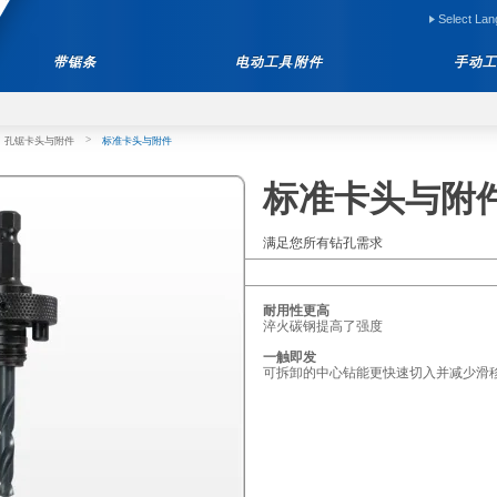
Select La
带锯条
电动工具附件
手动
>
孔锯卡头与附件
标准卡头与附件
标准卡头与附
满足您所有钻孔需求
耐用性更高
淬火碳钢提高了强度
一触即发
可拆卸的中心钻能更快速切入并减少滑