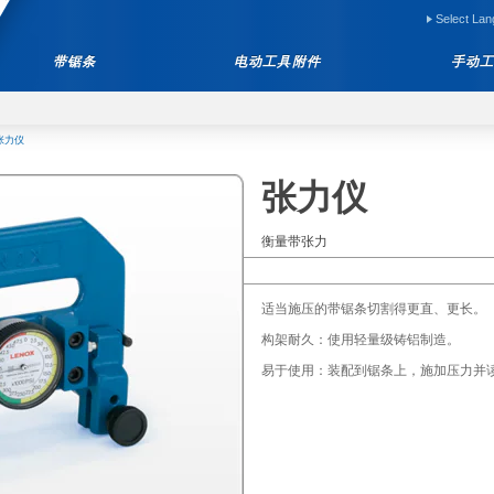
Select La
带锯条
电动工具附件
手动
张力仪
张力仪
衡量带张力
适当施压的带锯条切割得更直、更长。
构架耐久：使用轻量级铸铝制造。
易于使用：装配到锯条上，施加压力并读取