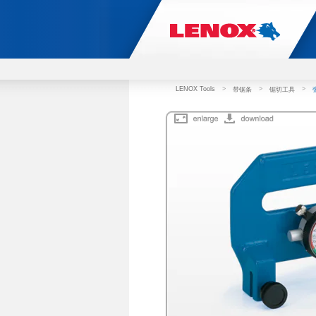
LENOX Tools
>
>
>
带锯条
锯切工具