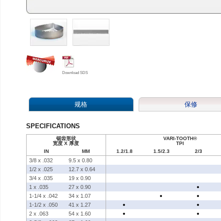
Download SDS
规格
保修
SPECIFICATIONS
锯齿形状
VARI-TOOTH®
宽度 X 厚度
TPI
IN
MM
1.2/1.8
1.5/2.3
2/3
3/8 x .032
9.5 x 0.80
1/2 x .025
12.7 x 0.64
3/4 x .035
19 x 0.90
1 x .035
27 x 0.90
1-1/4 x .042
34 x 1.07
1-1/2 x .050
41 x 1.27
2 x .063
54 x 1.60